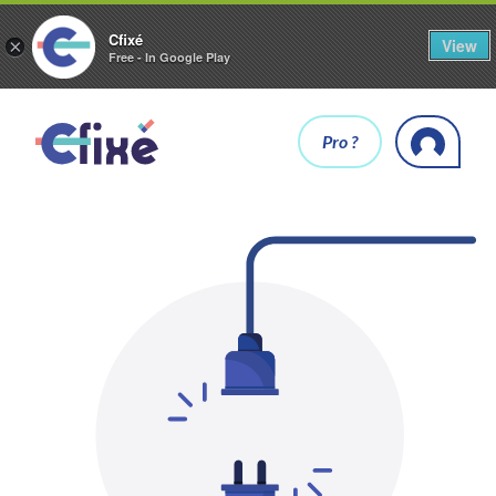
Cfixé
View
×
Free - In Google Play
Pro ?