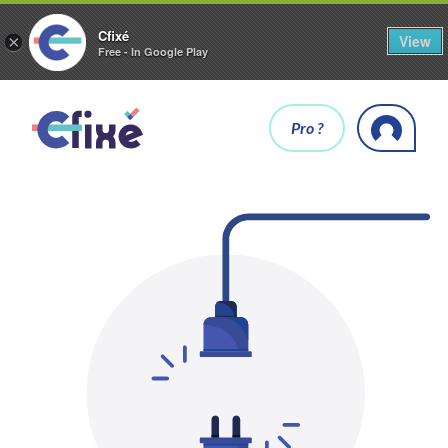
Cfixé
View
×
Free - In Google Play
Pro ?