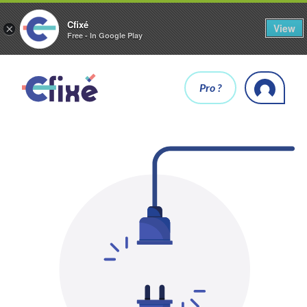
Cfixé
View
×
Free - In Google Play
Pro ?