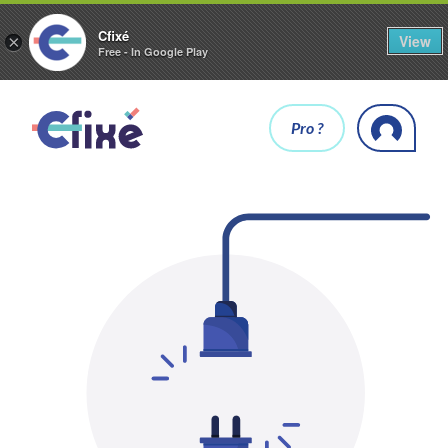
Cfixé
View
×
Free - In Google Play
Pro ?