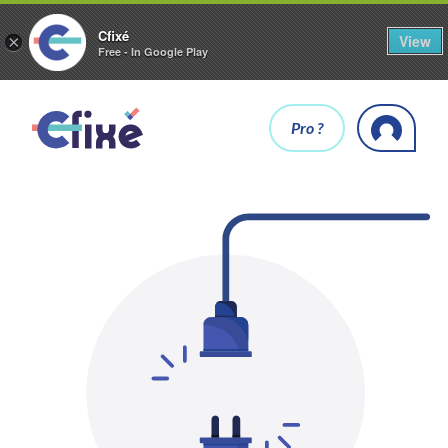
Cfixé
View
×
Free - In Google Play
Pro ?