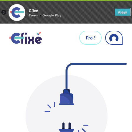
Cfixé
View
×
Free - In Google Play
Pro ?