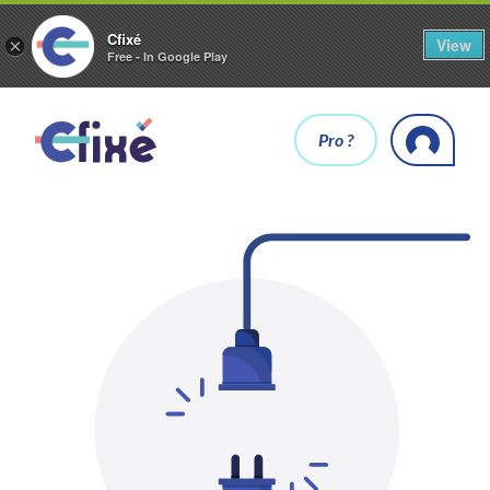
Cfixé
View
×
Free - In Google Play
Pro ?