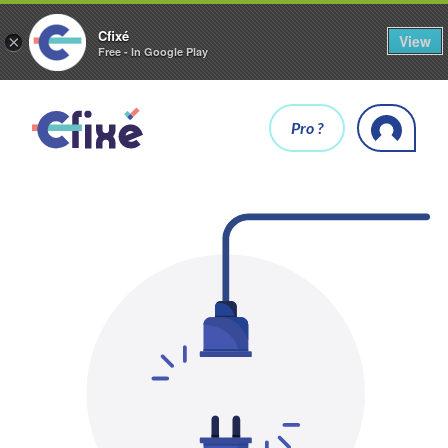
Cfixé
View
×
Free - In Google Play
Pro ?