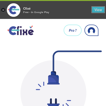
Cfixé
View
×
Free - In Google Play
Pro ?