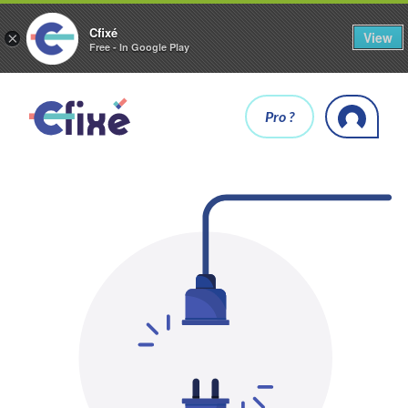
Cfixé
View
×
Free - In Google Play
Pro ?