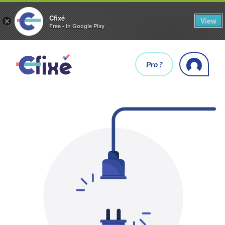
Cfixé
View
×
Free - In Google Play
Pro ?