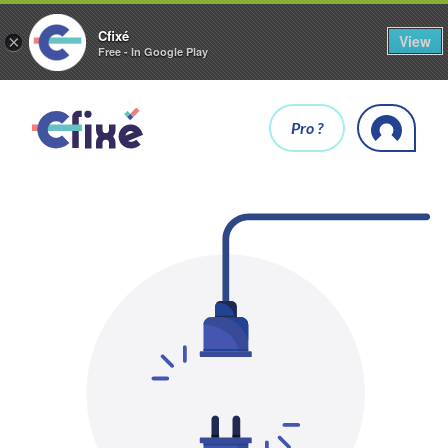
Cfixé
View
×
Free - In Google Play
Pro ?