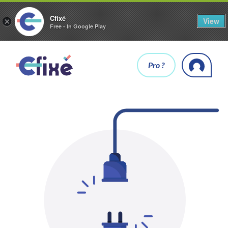
Cfixé
View
×
Free - In Google Play
Pro ?