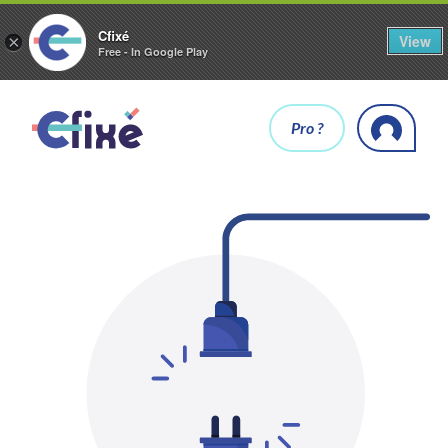
Cfixé
View
×
Free - In Google Play
Pro ?