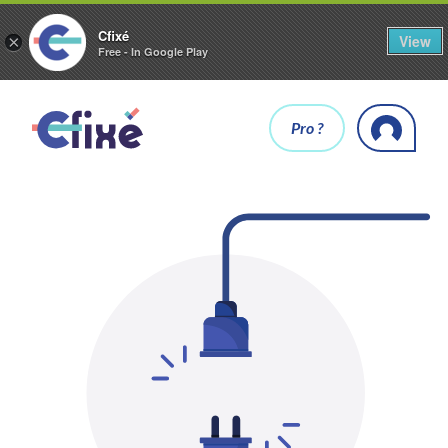
Cfixé
View
×
Free - In Google Play
Pro ?