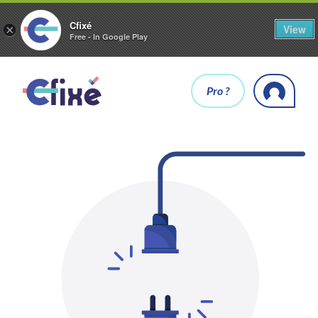
Cfixé
View
×
Free - In Google Play
Pro ?