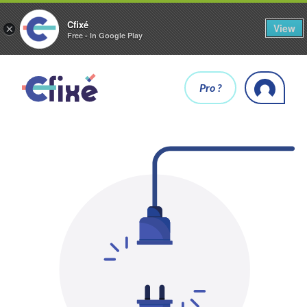
Cfixé
View
×
Free - In Google Play
Pro ?