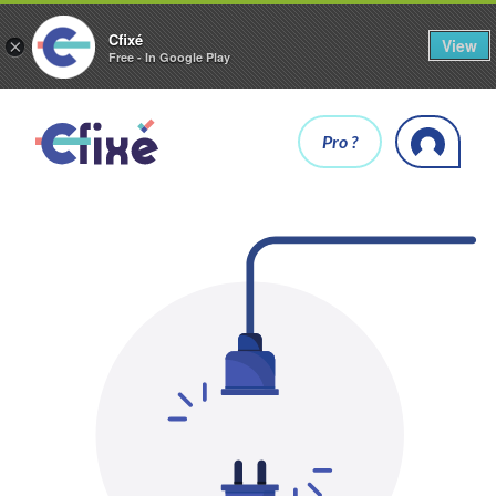
Cfixé
View
×
Free - In Google Play
Pro ?