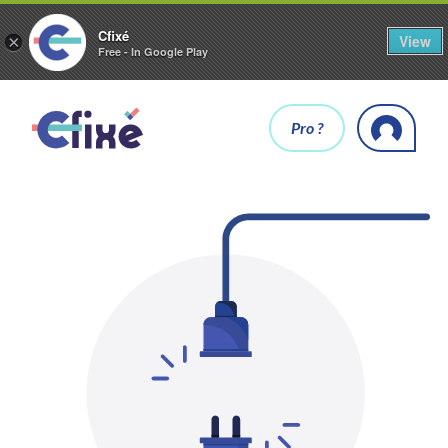
Cfixé
View
×
Free - In Google Play
Pro ?