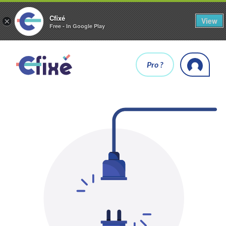
Cfixé
View
×
Free - In Google Play
Pro ?