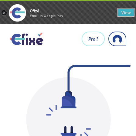
Cfixé
View
×
Free - In Google Play
Pro ?