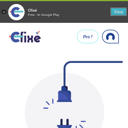
Cfixé
View
×
Free - In Google Play
Pro ?