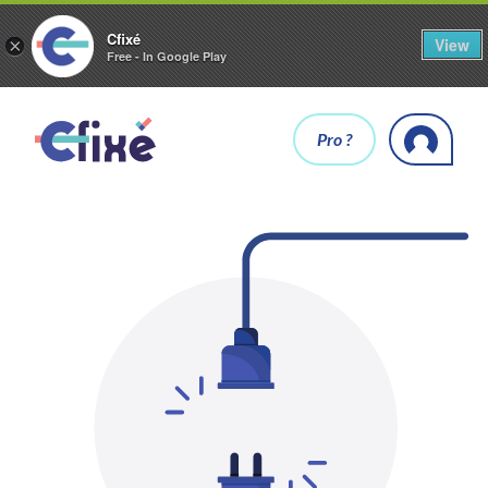
Cfixé
View
×
Free - In Google Play
Pro ?