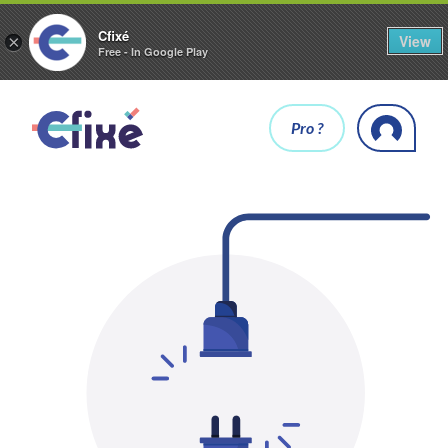
Cfixé
View
×
Free - In Google Play
Pro ?