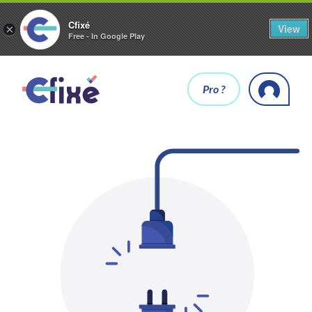
Cfixé
View
×
Free - In Google Play
Pro ?