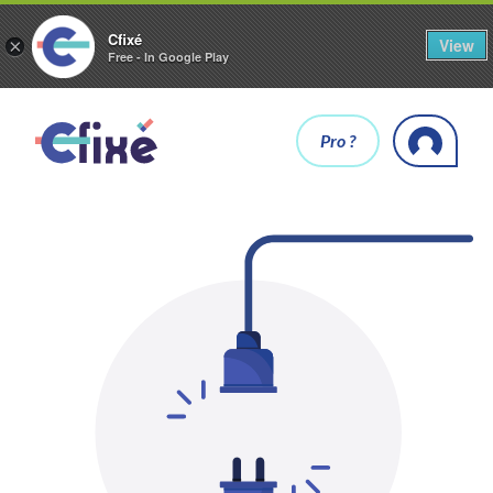
Cfixé
View
×
Free - In Google Play
Pro ?