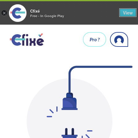
Cfixé
View
×
Free - In Google Play
Pro ?