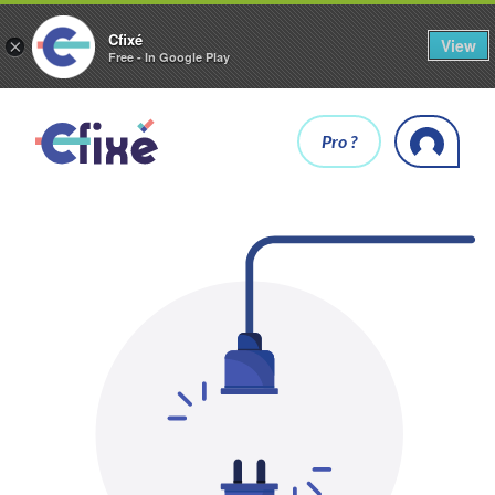
Cfixé
View
×
Free - In Google Play
Pro ?