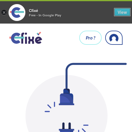
Cfixé
View
×
Free - In Google Play
Pro ?