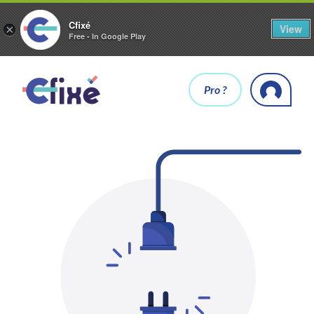
Cfixé
View
×
Free - In Google Play
Pro ?