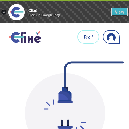
Cfixé
View
×
Free - In Google Play
Pro ?