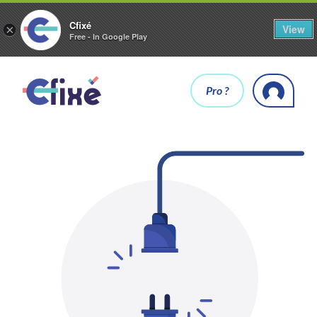
Cfixé
View
×
Free - In Google Play
Pro ?