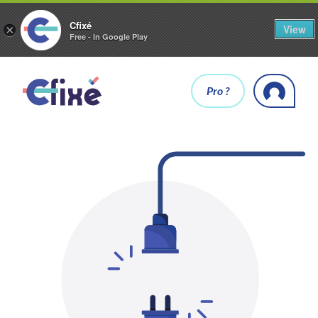
Cfixé
View
×
Free - In Google Play
Pro ?