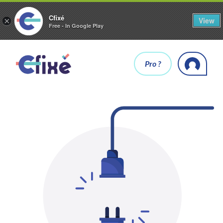
Cfixé
View
×
Free - In Google Play
Pro ?