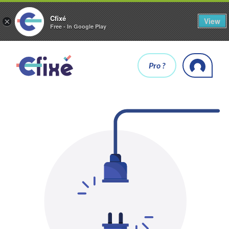
Cfixé
View
×
Free - In Google Play
Pro ?