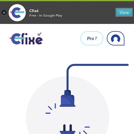
Cfixé
View
×
Free - In Google Play
Pro ?