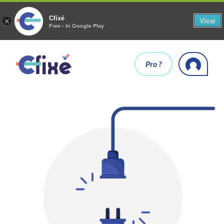
Cfixé
View
×
Free - In Google Play
Pro ?