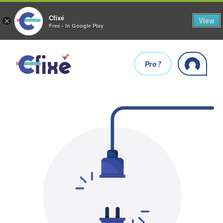
Cfixé
View
×
Free - In Google Play
Pro ?