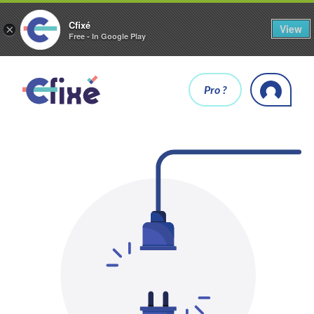
Cfixé
View
×
Free - In Google Play
Pro ?