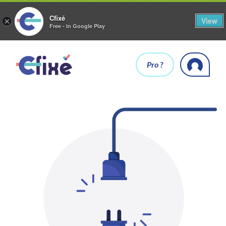
Cfixé
View
×
Free - In Google Play
Pro ?