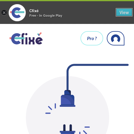
Cfixé
View
×
Free - In Google Play
Pro ?