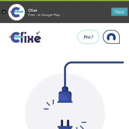
Cfixé
View
×
Free - In Google Play
Pro ?