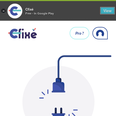
Cfixé
View
×
Free - In Google Play
Pro ?