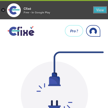
Cfixé
View
×
Free - In Google Play
Pro ?