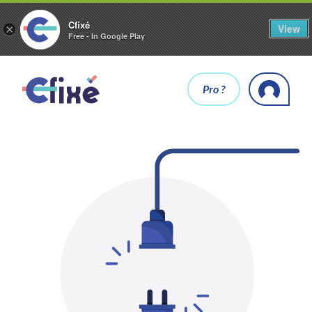
Cfixé
View
×
Free - In Google Play
Pro ?