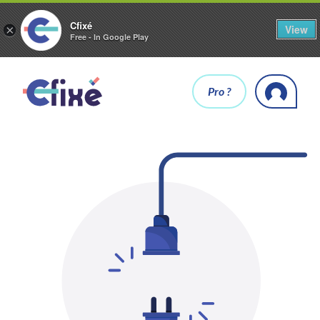
Cfixé
View
×
Free - In Google Play
Pro ?