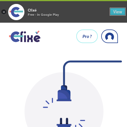
Cfixé
View
×
Free - In Google Play
Pro ?