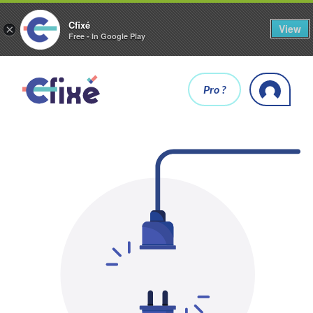
Cfixé
View
×
Free - In Google Play
Pro ?