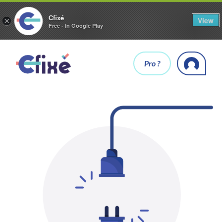
Cfixé
View
×
Free - In Google Play
Pro ?