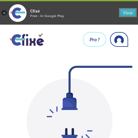
Cfixé
View
×
Free - In Google Play
Pro ?